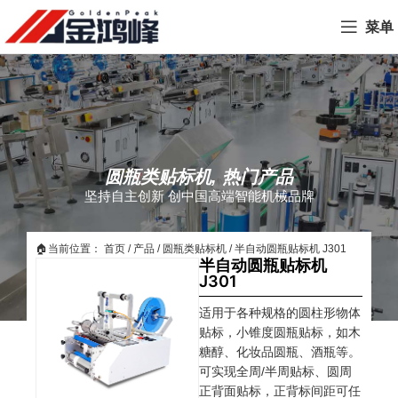
菜单
圆瓶类贴标机
,
热门产品
坚持自主创新 创中国高端智能机械品牌
🏠当前位置：
首页
/
产品
/
圆瓶类贴标机
/
半自动圆瓶贴标机 J301
半自动圆瓶贴标机
J301
适用于各种规格的圆柱形物体
贴标，小锥度圆瓶贴标，如木
糖醇、化妆品圆瓶、酒瓶等。
可实现全周/半周贴标、圆周
正背面贴标，正背标间距可任