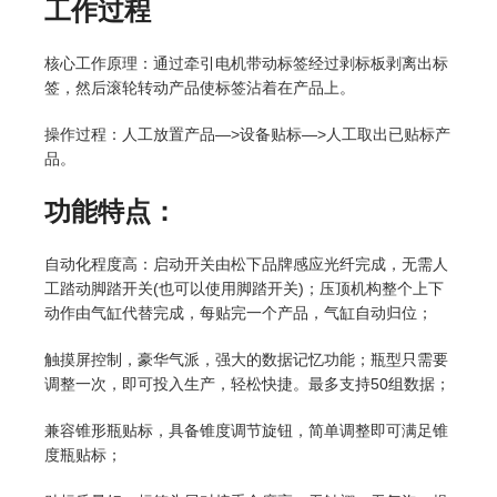
工作过程
核心工作原理：通过牵引电机带动标签经过剥标板剥离出标
签，然后滚轮转动产品使标签沾着在产品上。
操作过程：人工放置产品—>设备贴标—>人工取出已贴标产
品。
功能特点：
自动化程度高：启动开关由松下品牌感应光纤完成，无需人
工踏动脚踏开关(也可以使用脚踏开关)；压顶机构整个上下
动作由气缸代替完成，每贴完一个产品，气缸自动归位；
触摸屏控制，豪华气派，强大的数据记忆功能；瓶型只需要
调整一次，即可投入生产，轻松快捷。最多支持50组数据；
兼容锥形瓶贴标，具备锥度调节旋钮，简单调整即可满足锥
度瓶贴标；