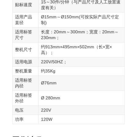
15～30件/分钟（与产品尺寸及人工放置速
贴标速度
度有关）
适用产品
Ø15mm～Ø150mm(可按实际产品尺寸定
直径
制)
适用标签
长度：20mm～300mm；宽度：20mm～
尺寸
230mm；
约913mm×495mm×502mm（长×宽×
整机尺寸
高）；
适用电源
220V/50HZ；
整机重量
约35Kg
适用标签
Ø76mm
内径
适用标签
Ø 280mm
外径
电压
220V
功率
120W