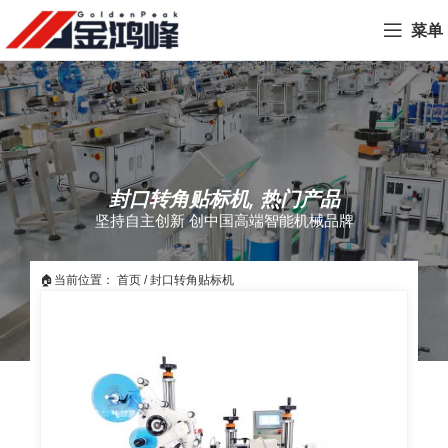
菜单
封口转角贴标机
,
热门产品
坚持自主创新 创中国高端智能机械品牌
🏠当前位置：
首页
/
封口转角贴标机